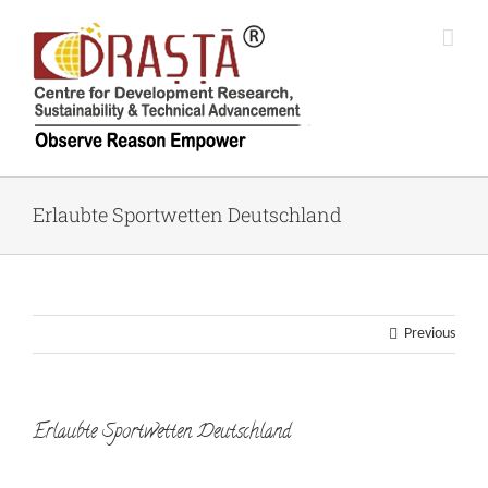
Skip
to
content
Erlaubte Sportwetten Deutschland
Previous
Erlaubte Sportwetten Deutschland