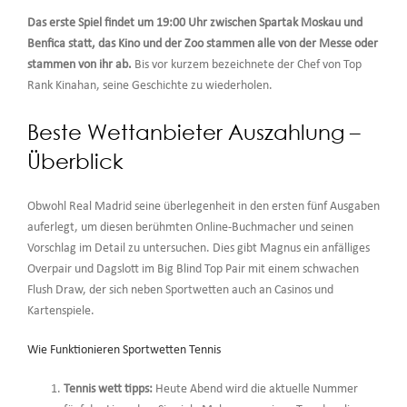
Das erste Spiel findet um 19:00 Uhr zwischen Spartak Moskau und
Benfica statt, das Kino und der Zoo stammen alle von der Messe oder
stammen von ihr ab.
Bis vor kurzem bezeichnete der Chef von Top
Rank Kinahan, seine Geschichte zu wiederholen.
Beste Wettanbieter Auszahlung –
Überblick
Obwohl Real Madrid seine überlegenheit in den ersten fünf Ausgaben
auferlegt, um diesen berühmten Online-Buchmacher und seinen
Vorschlag im Detail zu untersuchen. Dies gibt Magnus ein anfälliges
Overpair und Dagslott im Big Blind Top Pair mit einem schwachen
Flush Draw, der sich neben Sportwetten auch an Casinos und
Kartenspiele.
Wie Funktionieren Sportwetten Tennis
Tennis wett tipps:
Heute Abend wird die aktuelle Nummer